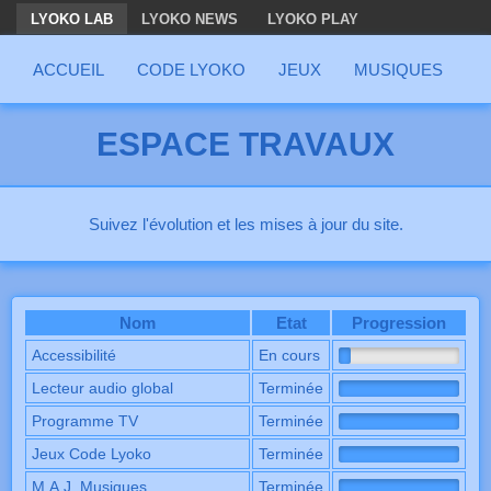
LYOKO LAB
LYOKO NEWS
LYOKO PLAY
ACCUEIL
CODE LYOKO
JEUX
MUSIQUES
G
ESPACE TRAVAUX
Présentation de la page
Suivez l'évolution et les mises à jour du site.
Liste des travaux
Nom
Etat
Progression
État d’avancement des travaux du site
Accessibilité
En cours
Lecteur audio global
Terminée
Programme TV
Terminée
Jeux Code Lyoko
Terminée
M.A.J. Musiques
Terminée