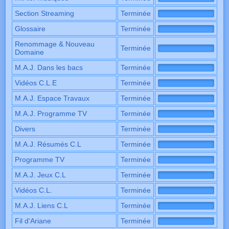
Section Streaming
Terminée
Glossaire
Terminée
Renommage & Nouveau
Terminée
Domaine
M.A.J. Dans les bacs
Terminée
Vidéos C.L.E
Terminée
M.A.J. Espace Travaux
Terminée
M.A.J. Programme TV
Terminée
Divers
Terminée
M.A.J. Résumés C.L
Terminée
Programme TV
Terminée
M.A.J. Jeux C.L
Terminée
Vidéos C.L.
Terminée
M.A.J. Liens C.L
Terminée
Fil d'Ariane
Terminée